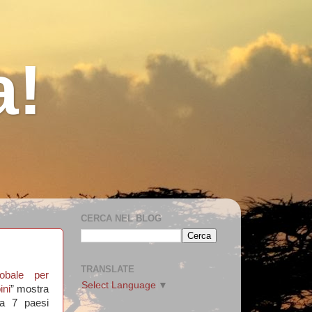
a!
CERCA NEL BLOG
TRANSLATE
obale per
Select Language
▼
ini
” mostra
da 7 paesi