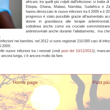
africani, tra quelli più colpiti dall’infezione: si tratta
Etiopia, Ghana, Malawi, Namibia, Sudafrica e Z
hanno dimezzato le nuove infezioni tra il 2009 e il 2
progresso è stato possibile grazie all’aumentato ac
donne in gravidanza alle terapie antiretrovirali.
sottolinea anche come sia cruciale somministrare 
antiretrovirale anche durante l’allattamento,
ma che
.
fezioni nei bambini, nel 2012 si sono registrati 210.000 casi di infez
l 2009.
delle nuove infezioni tra i neonati (vedi
post del 10/12/2012
); mancan
 è ancora lunga, c'è ancora molto da fare.
Home page
Post più