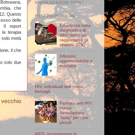
 di Botswana,
VISUALIZZAZIONI TOTALI
ambia, che
012. Questo
POST PIÙ POPOLARI
cesso delle
Eccellenza nella
 Il report
diagnostica di
la terapia
laboratorio per
 solo metà
raggiungere gli
obiettivi 2030
ione, il che
Infezioni
opportunistiche e
o solo due
mortalità
HIV, individuati due nuovi
bersagli
 vecchio
Farmaci anti HIV:
nuova
formulazione
"tasty" per i più
piccoli
AIDS, incrementare la