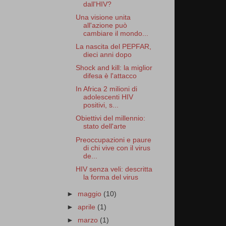
dall'HIV?
Una visione unita
all'azione può
cambiare il mondo...
La nascita del PEPFAR,
dieci anni dopo
Shock and kill: la miglior
difesa è l'attacco
In Africa 2 milioni di
adolescenti HIV
positivi, s...
Obiettivi del millennio:
stato dell'arte
Preoccupazioni e paure
di chi vive con il virus
de...
HIV senza veli: descritta
la forma del virus
►
maggio
(10)
►
aprile
(1)
►
marzo
(1)