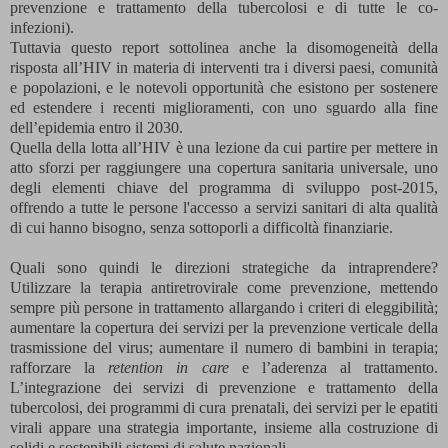
prevenzione e trattamento della tubercolosi e di tutte le co-
infezioni).
Tuttavia questo report sottolinea anche la disomogeneità della
risposta all’HIV in materia di interventi tra i diversi paesi, comunità
e popolazioni, e le notevoli opportunità che esistono per sostenere
ed estendere i recenti miglioramenti, con uno sguardo alla fine
dell’epidemia entro il 2030.
Quella della lotta all’HIV è una lezione da cui partire per mettere in
atto sforzi per raggiungere una copertura sanitaria universale, uno
degli elementi chiave del programma di sviluppo post-2015,
offrendo a tutte le persone l'accesso a servizi sanitari di alta qualità
di cui hanno bisogno, senza sottoporli a difficoltà finanziarie.
Quali sono quindi le direzioni strategiche da intraprendere?
Utilizzare la terapia antiretrovirale come prevenzione, mettendo
sempre più persone in trattamento allargando i criteri di eleggibilità;
aumentare la copertura dei servizi per la prevenzione verticale della
trasmissione del virus; aumentare il numero di bambini in terapia;
rafforzare la
retention in care
e l’aderenza al trattamento.
L’integrazione dei servizi di prevenzione e trattamento della
tubercolosi, dei programmi di cura prenatali, dei servizi per le epatiti
virali appare una strategia importante, insieme alla costruzione di
solidi e sostenibili sistemi di salute nazionali.